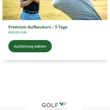
Optionen
können
auf
der
Premium-Aufbaukurs – 5 Tage
Produktseite
699,00
EUR
gewählt
werden
Ausführung wählen