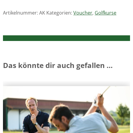
Artikelnummer:
AK
Kategorien:
Voucher
,
Golfkurse
Das könnte dir auch gefallen …
Dieses
Produkt
weist
mehrere
Varianten
auf.
Die