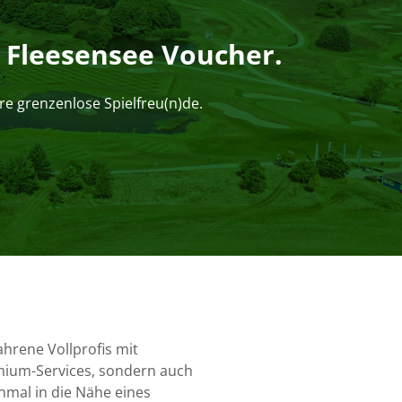
 Fleesensee Voucher.
Ihre grenzenlose Spielfreu(n)de.
ahrene Vollprofis mit
mium-Services, sondern auch
inmal in die Nähe eines