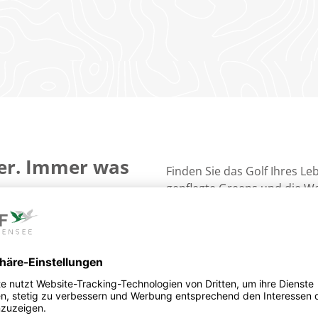
her. Immer was
Finden Sie das Golf Ihres L
gepflegte Greens und die W
Natur direkt am Fleesensee. 
Startzeiten auf der ganzen W