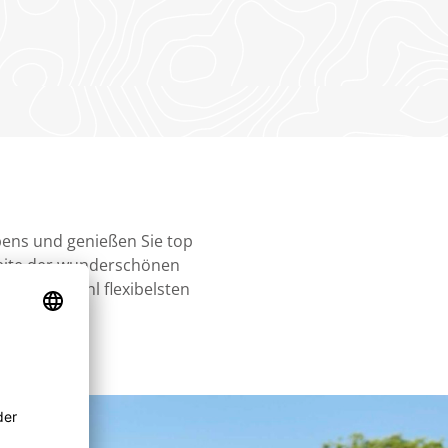
ebens und genießen Sie top
eite der wunderschönen
Und die wohl flexibelsten
elt.