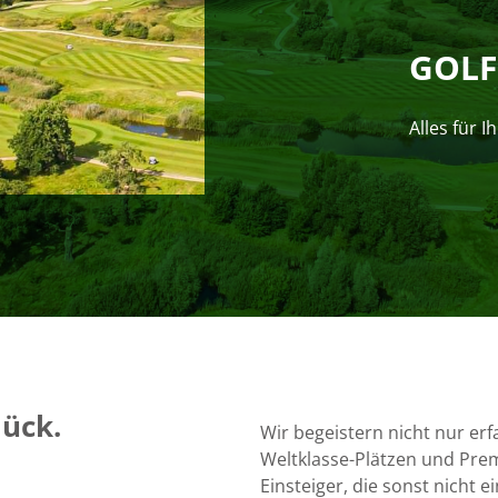
GOLF
Alles für 
lück.
Wir begeistern nicht nur erf
Weltklasse-Plätzen und Pre
Einsteiger, die sonst nicht e