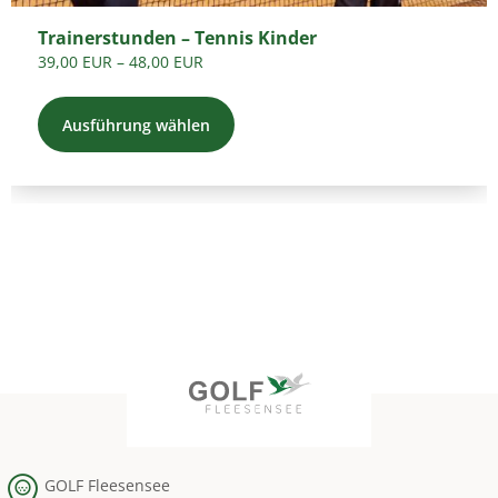
der
Trainerstunden – Tennis Kinder
Produktseite
39,00
EUR
–
48,00
EUR
gewählt
werden
Ausführung wählen
GOLF Fleesensee