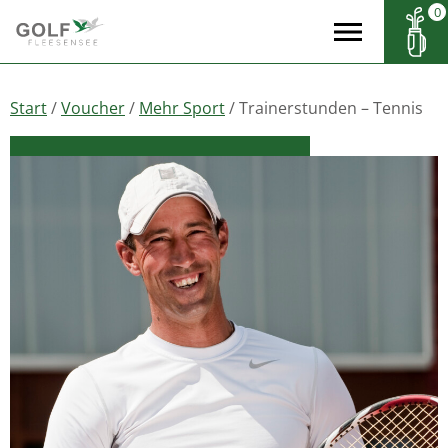
0
Start
/
Voucher
/
Mehr Sport
/ Trainerstunden – Tennis