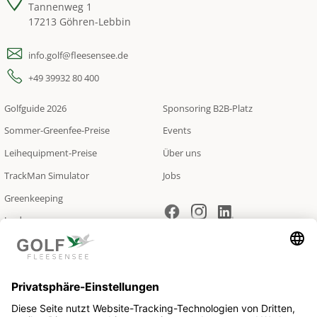
Tannenweg 1
17213 Göhren-Lebbin
info.golf@fleesensee.de
+49 39932 80 400
Golfguide 2026
Sponsoring B2B-Platz
Sommer-Greenfee-Preise
Events
Leihequipment-Preise
Über uns
TrackMan Simulator
Jobs
Greenkeeping
Jagd
Newsletter.
Gute News für Sie.
Es gibt Wichtigeres als Golf. Nur was? Abonnieren Sie unseren