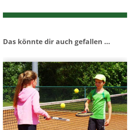
Das könnte dir auch gefallen …
Dieses
Produkt
weist
mehrere
Varianten
auf.
Die
Optionen
können
auf