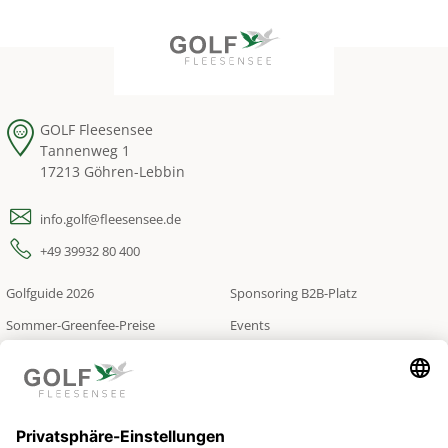
GOLF Fleesensee
Tannenweg 1
17213 Göhren-Lebbin
info.golf@fleesensee.de
+49 39932 80 400
Golfguide 2026
Sponsoring B2B-Platz
Sommer-Greenfee-Preise
Events
Leihequipment-Preise
Über uns
TrackMan Simulator
Jobs
Greenkeeping